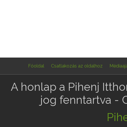
Főoldal
Csatlakozás az oldalhoz
Médiaaj
A honlap a Pihenj Itth
jog fenntartva -
Pihe