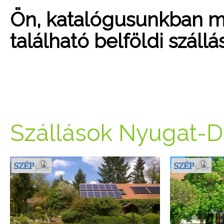
Ön, katalógusunkban mo
található belföldi száll
Szállások Nyugat-D