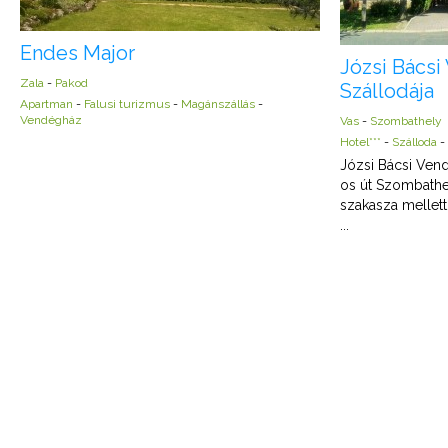
Endes Major
Józsi Bácsi
Zala
-
Pakod
Szállodája
Apartman
-
Falusi turizmus
-
Magánszállás
-
Vendégház
Vas
-
Szombathely
Hotel***
-
Szálloda
-
Józsi Bácsi Vend
os út Szombathe
szakasza mellett
...