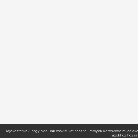
Tájékoztatunk, hogy oldalunk cookie-kat használ, melyek kereskedelmi célokat
azokhoz hozzáf