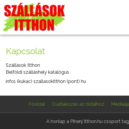
Kapcsolat
Szállások Itthon
Belföldi szálláshely katalógus
info1 (kukac) szallasokitthon (pont) hu
Főoldal
Csatlakozás az oldalhoz
Médiaaj
A honlap a Pihenj Itthon.hu csoport ta