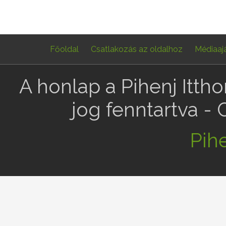
Főoldal
Csatlakozás az oldalhoz
Médiaaj
A honlap a Pihenj Itth
jog fenntartva -
Pihe