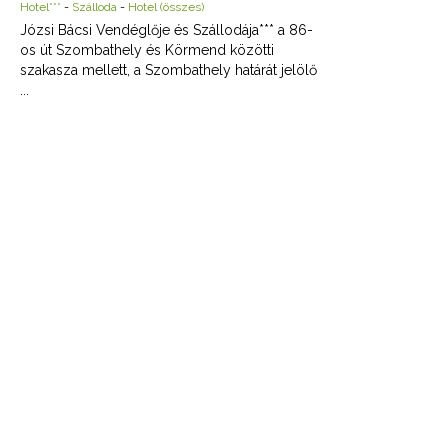
Hotel***
-
Szálloda
-
Hotel (összes)
Józsi Bácsi Vendéglője és Szállodája*** a 86-
os út Szombathely és Körmend közötti
szakasza mellett, a Szombathely határát jelölő
...