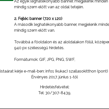
Az egyik leghatékonyabb banner, megjelenik minden 
mindig szem előtt van az oldal tetején.
2. Fejléc banner (720 x 120)
A második leghatékonyabb banner, megjelenik minde
mindig szem előtt van.
Továbbá a főoldalon és az aloldalakon fölül, közép
940 px szélességű hirdetés.
Formátumok: GIF, JPG, PNG, SWF,
listaárat kérje e-mail-ben: info1 (kukac) szallasokitthon (pont)
Érvényes 2017. június 1-től
Hirdetésfelvétel:
Tel: 30/307-8439,