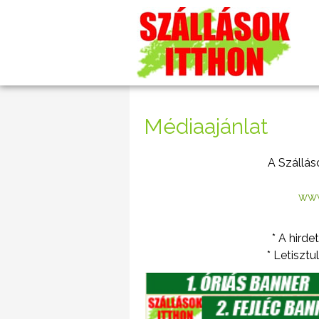
Médiaajánlat
A Szállás
www
* A hirde
* Letisztu