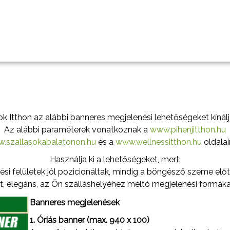
ok Itthon az alábbi banneres megjelenési lehetőségeket kínálja
Az alábbi paraméterek vonatkoznak a
www.pihenjitthon.hu
.szallasokabalatonon.hu
és a
www.wellnessitthon.hu
oldalair
Használja ki a lehetőségeket, mert:
tési felületek jól pozicionáltak, mindig a böngésző szeme elő
lt, elegáns, az Ön szálláshelyéhez méltó megjelenési formáka
Banneres megjelenések
1. Óriás banner (max. 940 x 100)