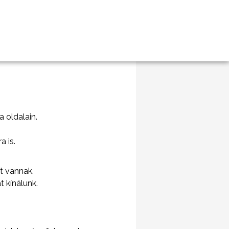
 oldalain.
a is.
tt vannak.
t kínálunk.