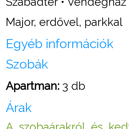
Szabadtér • Vendégház •
Major, erdővel, parkkal
Egyéb információk
Szobák
Apartman:
3 db
Árak
A szobaárakról és ke