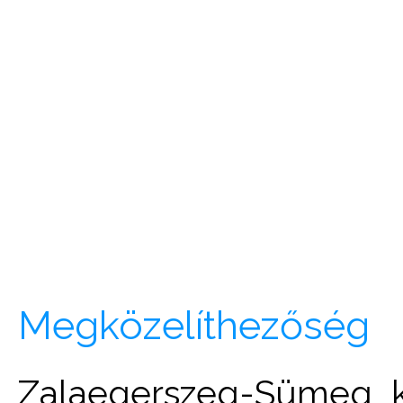
Megközelíthezőség
Zalaegerszeg-Sümeg k