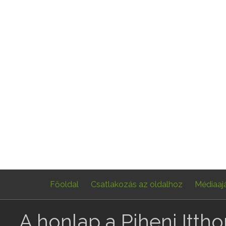
Főoldal
Csatlakozás az oldalhoz
Médiaaj
A honlap a Pihenj Itth