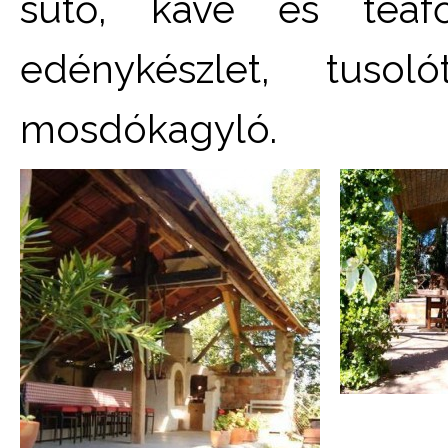
sütő, kávé és teafőz
edénykészlet, tusol
mosdókagyló.