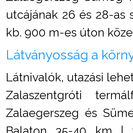
utcájának 26 és 28-as 
kb. 900 m-es úton köze
Látványosság a körn
Látnivalók, utazási leh
Zalaszentgróti term
Zalaegerszeg és Süme
Balaton 35-40 km | S