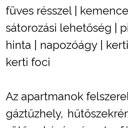
füves résszel | kemence 
sátorozási lehetőség | p
hinta | napozóágy | kert
kerti foci
Az apartmanok felszerel
gáztűzhely, hűtőszekr