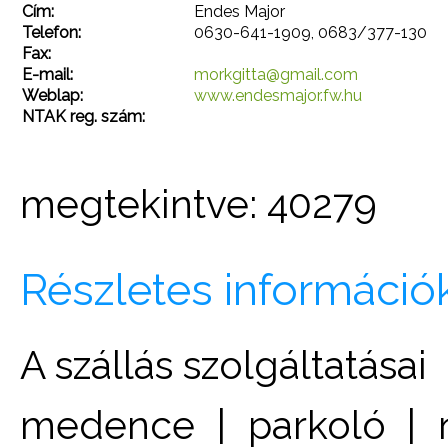
Cím:
Endes Major
Telefon:
0630-641-1909, 0683/377-130
Fax:
E-mail:
morkgitta@gmail.com
Weblap:
www.endesmajor.fw.hu
NTAK reg. szám:
megtekintve: 40279
Részletes információ
A szállás szolgáltatásai
medence | parkoló | 