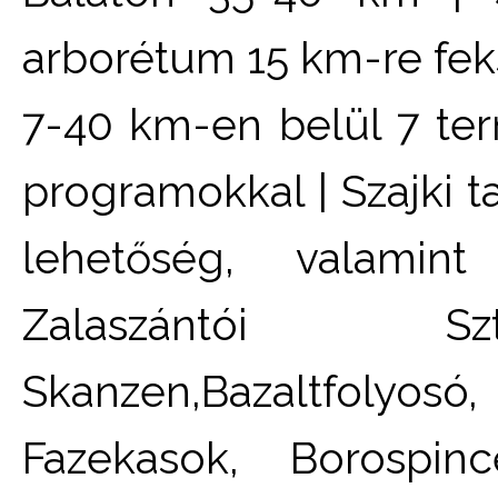
arborétum 15 km-re feks
7-40 km-en belül 7 ter
programokkal | Szajki t
lehetőség, valamint
Zalaszántói Szt
Skanzen,Bazaltfolyosó
Fazekasok, Borospinc