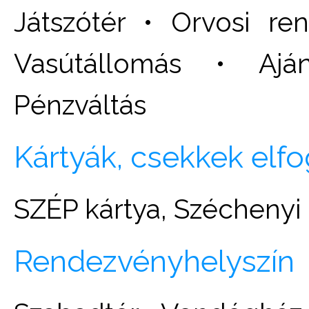
Játszótér • Orvosi r
Vasútállomás • Ajá
Pénzváltás
Kártyák, csekkek elf
SZÉP kártya, Széchenyi
Rendezvényhelyszín