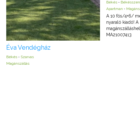
Békés
-
Békésszen
Apartman
-
Magánsz
A 10 fős/4+6/ m
nyaraló kiadó! A 
magánszálláshel
MA21007413
Éva Vendégház
Békés
-
Szarvas
Magánszállás