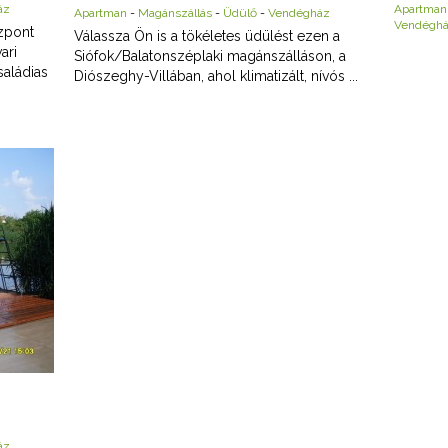
áz
Apartman
Apartman
-
Magánszállás
-
Üdülő
-
Vendégház
Vendégh
zpont
Válassza Ön is a tökéletes üdülést ezen a
ari
Siófok/Balatonszéplaki magánszálláson, a
saládias
Diószeghy-Villában, ahol klimatizált, nívós ...
áz