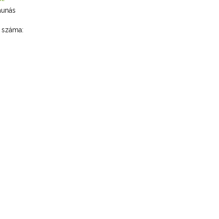
aunás
s száma: