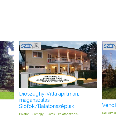
Diószeghy-Villa aprtman,
magánszálás
Véndi
Siófok/Balatonszéplak
Dél-Alföld
Balaton
-
Somogy
-
Siófok - Balatonszéplak