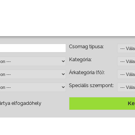
Csomag típusa:
Kategória:
Árkategória (fő):
Speciális szempont:
rtya elfogadóhely