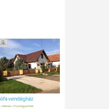
ófa vendégház
-
Békés
-
Füzesgyarmat