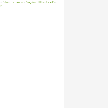
-
Falusi turizmus
-
Magánszállás
-
Üdülő
-
áz