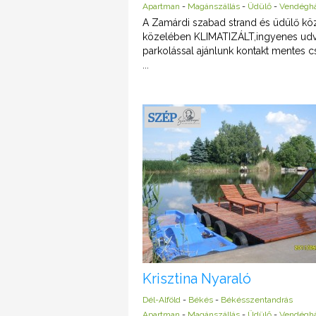
Apartman
-
Magánszállás
-
Üdülő
-
Vendégh
A Zamárdi szabad strand és üdülő kö
közelében KLIMATIZÁLT,ingyenes udv
parkolással ajánlunk kontakt mentes c
...
Krisztina Nyaraló
Dél-Alföld
-
Békés
-
Békésszentandrás
Apartman
-
Magánszállás
-
Üdülő
-
Vendégh