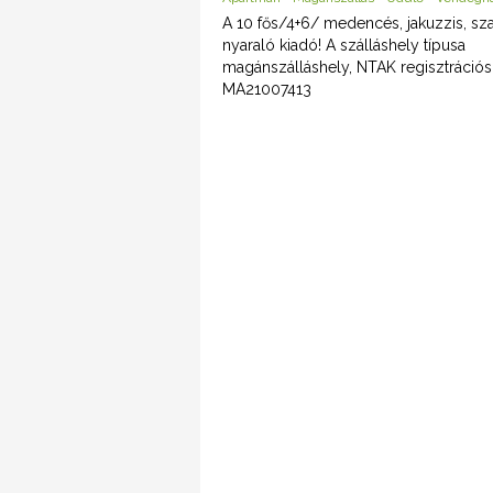
A 10 fős/4+6/ medencés, jakuzzis, sz
nyaraló kiadó! A szálláshely típusa
magánszálláshely, NTAK regisztráció
MA21007413