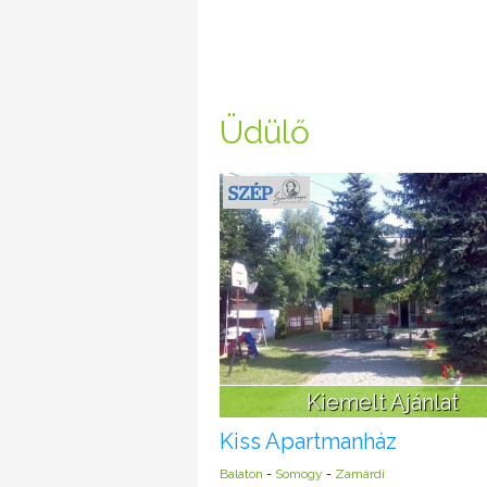
Üdülő
Kiemelt Ajánlat
Kiss Apartmanház
Balaton
-
Somogy
-
Zamárdi