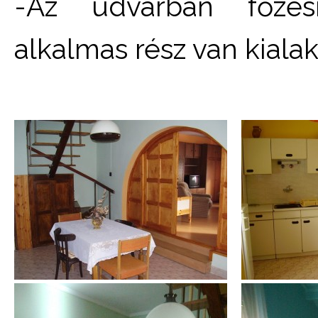
-Az udvarban főzésr
alkalmas rész van kialak