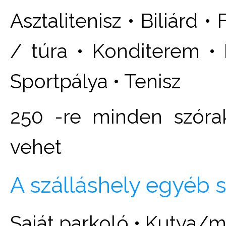
Asztalitenisz • Biliárd 
/ túra • Konditerem • 
Sportpálya • Tenisz
250 -re minden szóra
vehet
A szálláshely egyéb s
Saját parkoló • Kutya/m