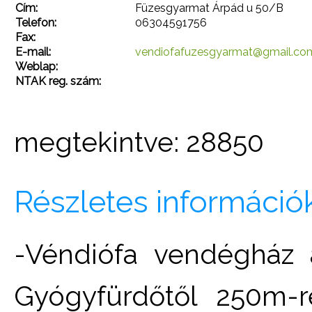
Cím:
Füzesgyarmat Árpád u 50/B
Telefon:
06304591756
Fax:
E-mail:
vendiofafuzesgyarmat@gmail.co
Weblap:
NTAK reg. szám:
megtekintve: 28850
Részletes információ
-Véndiófa vendégház 
Gyógyfürdőtől 250m-r