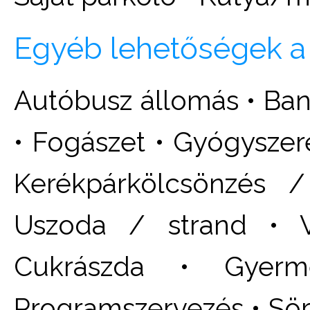
Egyéb lehetőségek a
Autóbusz állomás • Ba
• Fogászet • Gyógyszere
Kerékpárkölcsönzés /
Uszoda / strand • V
Cukrászda • Gyerm
Programszervezés • Sörö