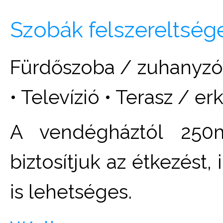
Szobák felszereltség
Fürdőszoba / zuhanyzó •
• Televízió • Terasz / er
A vendégháztól 250m
biztosítjuk az étkezést,
is lehetséges.