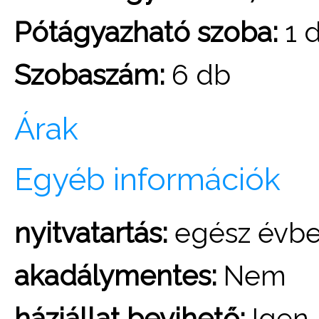
Pótágyazható szoba:
1 
Szobaszám:
6 db
Árak
Egyéb információk
nyitvatartás:
egész évb
akadálymentes:
Nem
háziállat bevihető:
Igen