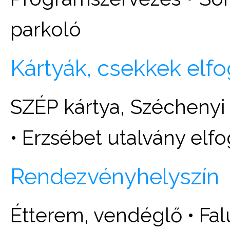
parkoló
Kártyák, csekkek elf
SZÉP kártya, Széchenyi
• Erzsébet utalvány elf
Rendezvényhelyszín
Étterem, vendéglő • Fa