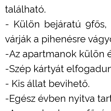
található.
- Külön bejáratú 9fős,
várják a pihenésre vág
-Az apartmanok külön é
-Szép kártyát elfogadu
- Kis állat bevihető.
-Egész évben nyitva tar