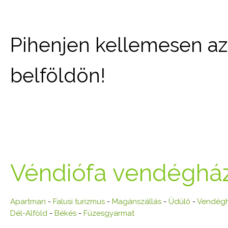
Pihenjen kellemesen az 
belföldön!
Véndiófa vendéghá
Apartman
-
Falusi turizmus
-
Magánszállás
-
Üdülő
-
Vendég
Dél-Alföld
-
Békés
-
Füzesgyarmat