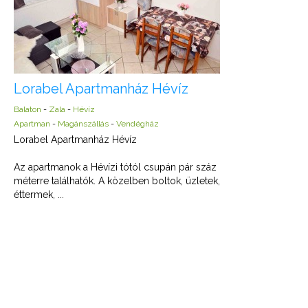
Lorabel Apartmanház Hévíz
Balaton
-
Zala
-
Hévíz
Apartman
-
Magánszállás
-
Vendégház
Lorabel Apartmanház Hévíz
Az apartmanok a Hévízi tótól csupán pár száz
méterre találhatók. A közelben boltok, üzletek,
éttermek, ...