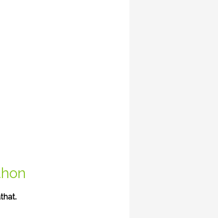
tthon
that.