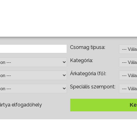
Csomag típusa:
Kategória:
Árkategória (fő):
Speciális szempont:
rtya elfogadóhely