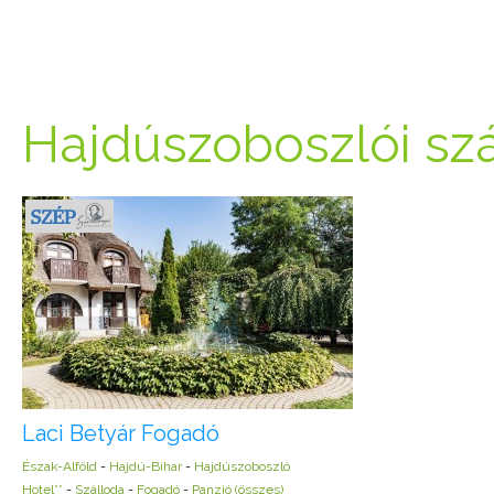
Hajdúszoboszlói sz
Laci Betyár Fogadó
Észak-Alföld
-
Hajdú-Bihar
-
Hajdúszoboszló
Hotel**
-
Szálloda
-
Fogadó
-
Panzió (összes)