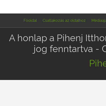
Főoldal
Csatlakozás az oldalhoz
Médiaaj
A honlap a Pihenj Itth
jog fenntartva -
Pihe