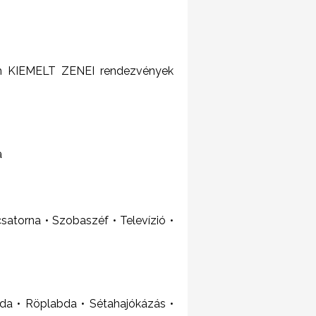
2 km KIEMELT ZENEI rendezvények
a
satorna • Szobaszéf • Televízió •
bda • Röplabda • Sétahajókázás •