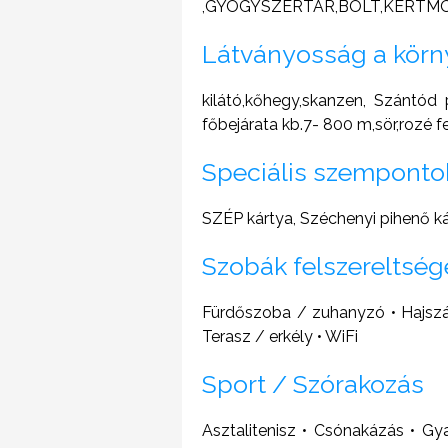
,GYÓGYSZERTÁR,BOLT,KERTMOZI 
Látványosság a kör
kilátó,kőhegy,skanzen, Szántód
főbejárata kb.7- 800 m,sör,rozé f
Speciális szemponto
SZÉP kártya, Széchenyi pihenő 
Szobák felszereltség
Fürdőszoba / zuhanyzó • Hajszárí
Terasz / erkély • WiFi
Sport / Szórakozás
Asztalitenisz • Csónakázás • Gy