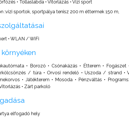
fözés • Tollaslabda • Vitorlázás • Vízi sport
n :vizi sportok, sportpálya tenisz 200 m éttermek 150 m,
szolgáltatásai
 kert • WLAN / WiFi
 környéken
kautómata • Borozó • Csónakázás • Étterem • Fogászet •
árkölcsönzés / túra • Orvosi rendelő • Uszoda / strand • 
mekorvos • Játékterem • Mosoda • Pénzváltás • Programs
Vitorlázás • Zárt parkoló
ogadása
ártya elfogadó hely