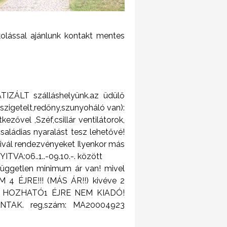
lással ajánlunk kontakt mentes
TIZÁLT szálláshelyünk.az üdülő
szigetelt,redőny,szunyoháló van):
kezővel ,Széf,csillár ventilátorok,
családias nyaralást tesz lehetővé!
ivál rendezvényeket Ilyenkor más
ITVA:06..1..-09.10.-. között
rfüggetlen minimum ár van! mivel
 4 ÉJRE!!! (MÁS ÁR!!) kivéve 2
T NEM HOZHATÓ1 ÉJRE NEM KIADÓ!
0. NTAK. reg,szám: MA20004923