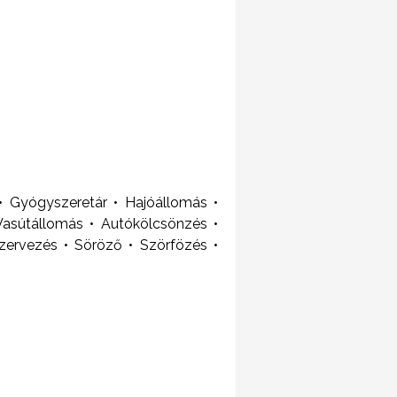
 Gyógyszeretár • Hajóállomás •
Vasútállomás • Autókölcsönzés •
zervezés • Söröző • Szörfözés •