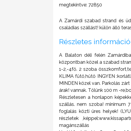
megtekintve: 72850
A Zamárdi szabad strand és üd
családias szállást! külön álló t
Részletes információ
A Balaton déli felén Zamárdib
központban közel a szabad strand
1-2,-4fő. 2 szoba összkomfort,tera
KLIMA fűtő,hűtő INGYEN :korlátlan
MINDEN közel van. Parkolás zárt
árak! vannak. Tőlünk 100 m -re,bo
Részletesen a honlapon képekkel
szállás. nem szoba! minimum 7
foglalás közti üres helyek! (
részletek ,képpel:www.kissap
magánszállás