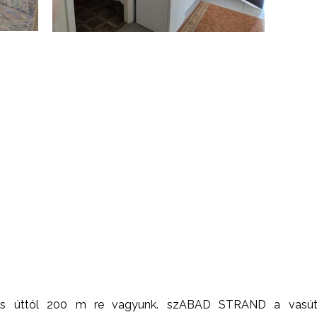
 es úttól 200 m re vagyunk. szABAD STRAND a vasút