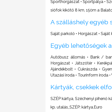
Sporthorgászat • Sportpálya • Ször
siófok kikötő 8 km, 150m a Balato
A szálláshely egyéb 
Saját parkoló • Horgászat • Saját
Egyéb lehetőségek a
Autóbusz állomás • Bank / ban
Horgászat • Játszótér • Kerékp
Ajándékbolt • Cukrászda • Gyer
Utazási iroda • Tourinform iroda • 
Kártyák, csekkek elf
SZÉP kártya, Széchenyi pihenő k
kp. utalás,,SZÉP: kártya,Euro