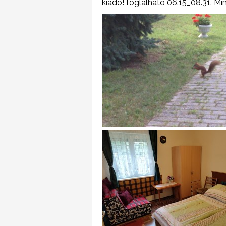
kiadó! foglalható 06.15_08.31. Min