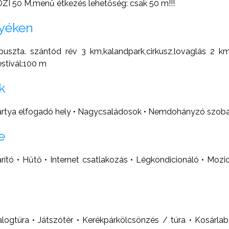
50 M,menű étkezés lehetőség: csak 50 m!!!
nyéken
 puszta. szántód rév 3 km,kalandpark,cirkusz,lovaglás 
estivál:100 m
k
kártya elfogadó hely • Nagycsaládosok • Nemdohányzó szob
e
tó • Hűtő • Internet csatlakozás • Légkondicionáló • Mozic
alogtúra • Játszótér • Kerékpárkölcsönzés / túra • Kosárla