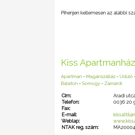
Pihenjen kellemesen az alábbi szá
Kiss Apartmanhá
Apartman
-
Magánszállás
-
Üdülő
Balaton
-
Somogy
-
Zamárdi
Cím:
Aradi utc
Telefon:
0036 20 
Fax:
E-mail:
kissattil
Weblap:
www.kiss
NTAK reg. szám:
MA20004