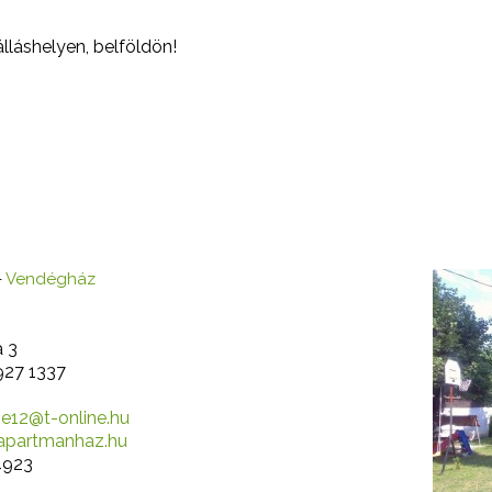
lláshelyen, belföldön!
z
-
Vendégház
a 3
927 1337
ane12@t-online.hu
apartmanhaz.hu
923