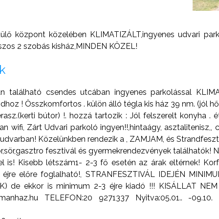
ülő központ közelében KLIMATIZÁLT,ingyenes udvari parko
eraszos 2 szobás kisház,MINDEN KÖZEL!
k
an található csendes utcában ingyenes parkolással KLIMA
hoz ! Összkomfortos . külön álló tégla kis ház 39 nm. (jól hő
sz.(kerti bútor) !. hozzá tartozik : Jól felszerelt konyha . ét
 wifi, Zárt Udvari parkoló ingyen!!,hintaágy, asztalitenisz,, 
 udvarban! Közelünkben rendezik a , ZAMJAM, és Strandfeszt
r,sör,gasztro fesztivál és gyermekrendezvények találhatók! NY
 is! Kisebb létszám1- 2-3 fő esetén az árak eltérnek! Ko
 éjre előre foglalható!, STRANFESZTIVÁL IDEJÉN MINIMUM
LYUK) de ekkor is minimum 2-3 éjre kiadó !!! KISÁLLA
artmanhaz.hu TELEFON:20 9271337 Nyitva:05.01.. -09.1