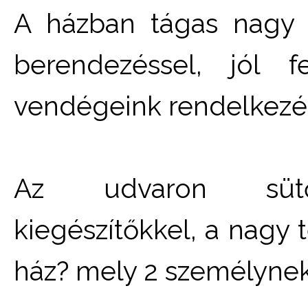
A házban tágas nagy s
berendezéssel, jól f
vendégeink rendelkezé
Az udvaron sütő-f
kiegészítőkkel, a nagy 
ház? mely 2 személynek