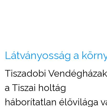
Látványosság a körn
Tiszadobi Vendégháza
a Tiszai holtág
háborítatlan élővilága v