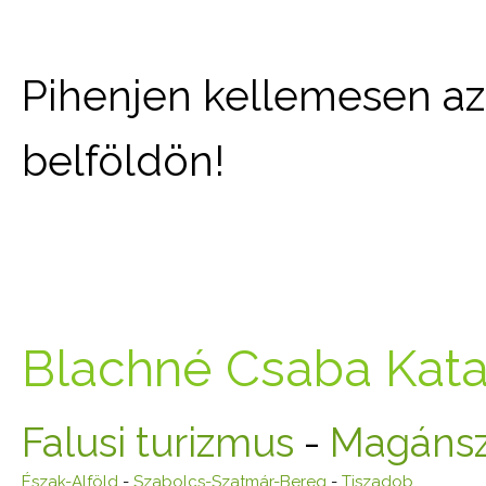
Pihenjen kellemesen az 
belföldön!
Blachné Csaba Kata
Falusi turizmus
-
Magánsz
Észak-Alföld
-
Szabolcs-Szatmár-Bereg
-
Tiszadob