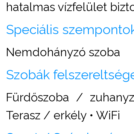
hatalmas vízfelület bizt
Speciális szemponto
Nemdohányzó szoba
Szobák felszereltség
Fürdőszoba / zuhanyzó
Terasz / erkély • WiFi