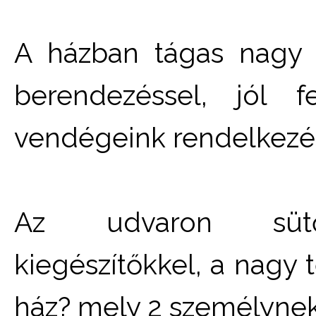
A házban tágas nagy s
berendezéssel, jól f
vendégeink rendelkezé
Az udvaron sütő-f
kiegészítőkkel, a nagy 
ház? mely 2 személynek