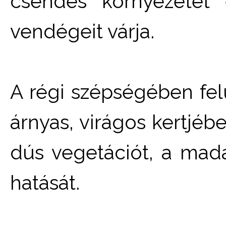
csendes környezetet 
vendégeit várja.
A régi szépségében felú
árnyas, virágos kertjébe
dús vegetációt, a madá
hatását.