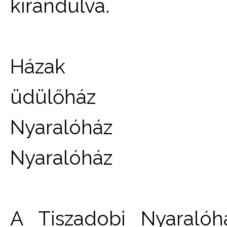
kirándulva.
Házak
üdülőház
Nyaralóház
Nyaralóház
A Tiszadobi Nyaralóh