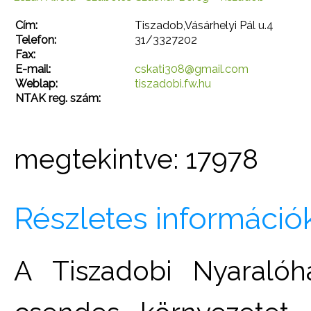
Cím:
Tiszadob,Vásárhelyi Pál u.4
Telefon:
31/3327202
Fax:
E-mail:
cskati308@gmail.com
Weblap:
tiszadobi.fw.hu
NTAK reg. szám:
megtekintve: 17978
Részletes információ
A Tiszadobi Nyaralóh