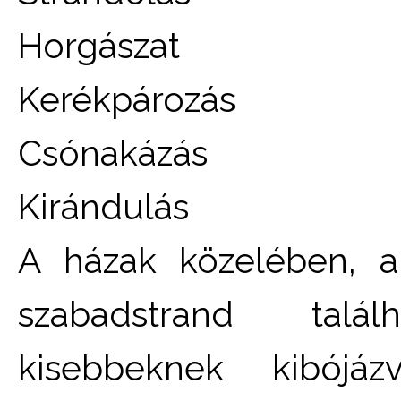
Horgászat
Kerékpározás
Csónakázás
Kirándulás
A házak közelében, a t
szabadstrand talá
kisebbeknek kibójáz