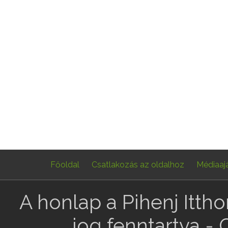
Főoldal
Csatlakozás az oldalhoz
Médiaaj
A honlap a Pihenj Itth
jog fenntartva -