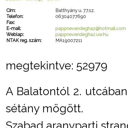
Cím:
Batthyány u. 77.sz.
Telefon:
06304077690
Fax:
E-mail:
pappnevendeghaz@hotmail.com
Weblap:
pappnevendeghaz.uw.hu
NTAK reg. szám:
MA19007211
megtekintve: 52979
A Balatontól 2. utcába
sétány mögött.
Szabad aranyparti stra