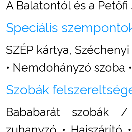
A Balatontól és a Petőfi
Speciális szemponto
SZÉP kártya, Széchenyi
• Nemdohányzó szoba •
Szobák felszereltség
Bababarát szobák /
zuhanyzó • Hajszárító •