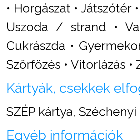
• Horgászat • Játszótér 
Uszoda / strand • Va
Cukrászda • Gyermekor
Szörfözés • Vitorlázás •
Kártyák, csekkek elf
SZÉP kártya, Széchenyi
Egyéb információk