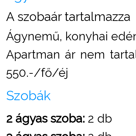
A szobaár tartalmazza
Ágynemű, konyhai edé
Apartman ár nem tartal
550.-/fő/éj
Szobák
2 ágyas szoba:
2 db