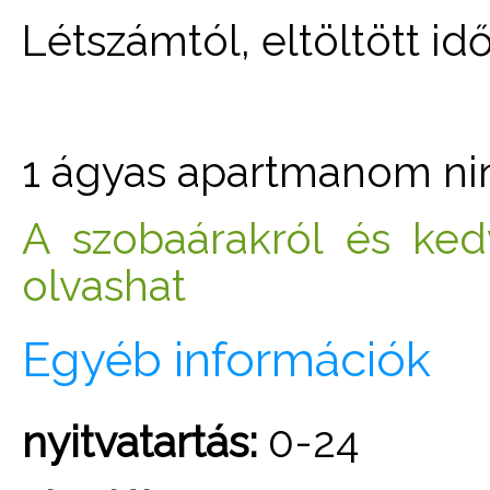
Létszámtól, eltöltött id
1 ágyas apartmanom ni
A szobaárakról és ke
olvashat
Egyéb információk
nyitvatartás:
0-24