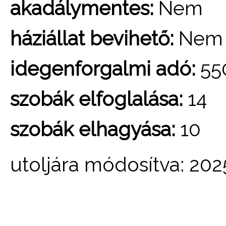
akadálymentes:
Nem
háziállat bevihető:
Nem
idegenforgalmi adó:
550
szobák elfoglalása:
14
szobák elhagyása:
10
utoljára módosítva: 202