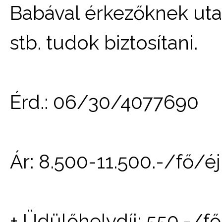
Babával érkezőknek utaz
stb. tudok biztosítani.
Érd.: 06/30/4077690
Ár: 8.500-11.500.-/fő/é
+ Üdülőhelydíj: 550.-/fő/