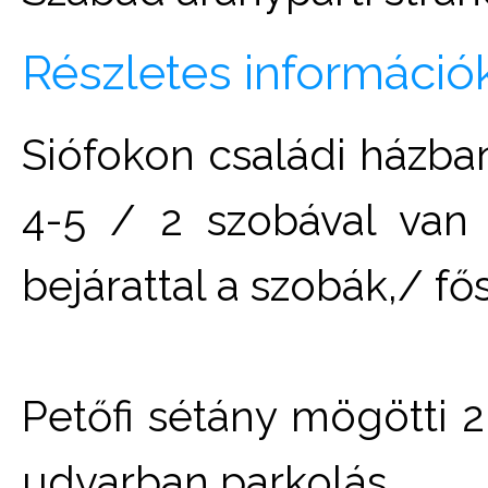
Részletes információ
Siófokon családi házba
4-5 / 2 szobával van
bejárattal a szobák,/ f
Petőfi sétány mögötti 2
udvarban parkolás.