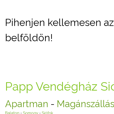
Pihenjen kellemesen az 
belföldön!
Papp Vendégház Si
Apartman
-
Magánszállá
Balaton
-
Somogy
-
Siófok