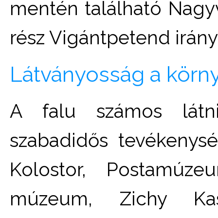
mentén található Nagy
rész Vigántpetend irán
Látványosság a körn
A falu számos látni
szabadidős tevékenység
Kolostor, Postamúz
múzeum, Zichy Kas