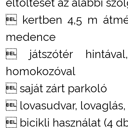
eltöltését az alábbi szol
 kertben 4,5 m átmér
medence
 játszótér hintával
homokozóval
 saját zárt parkoló
 lovasudvar, lovaglás,
 bicikli használat (4 db