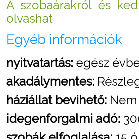
A szobaárakról és ke
olvashat
Egyéb információk
nyitvatartás:
egész évb
akadálymentes:
Részle
háziállat bevihető:
Nem
idegenforgalmi adó:
300
szobák elfoglalása:
15 ó