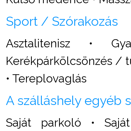
Sport / Szórakozás
Asztalitenisz • Gy
Kerékpárkölcsönzés / tú
• Tereplovaglás
A szálláshely egyéb s
Saját parkoló • Saj