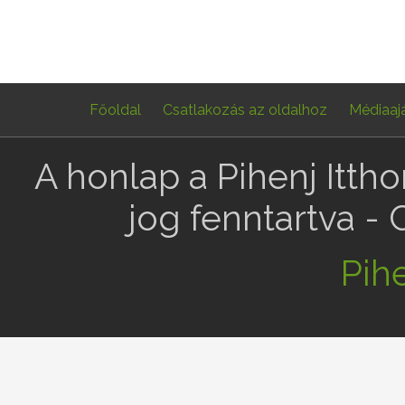
Főoldal
Csatlakozás az oldalhoz
Médiaaj
A honlap a Pihenj Itth
jog fenntartva -
Pihe