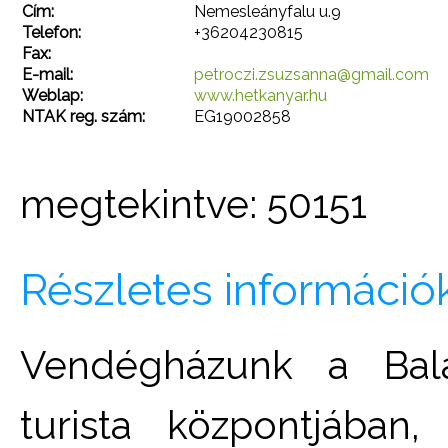
Cím:
Nemesleányfalu u.9
Telefon:
+36204230815
Fax:
E-mail:
petroczi.zsuzsanna@gmail.com
Weblap:
www.hetkanyar.hu
NTAK reg. szám:
EG19002858
megtekintve: 50151
Részletes információ
Vendégházunk a Bala
turista központjában