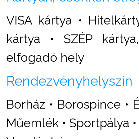
VISA kártya • Hitelkár
kártya • SZÉP kártya
elfogadó hely
Rendezvényhelyszín
Borház • Borospince • É
Műemlék • Sportpálya • 