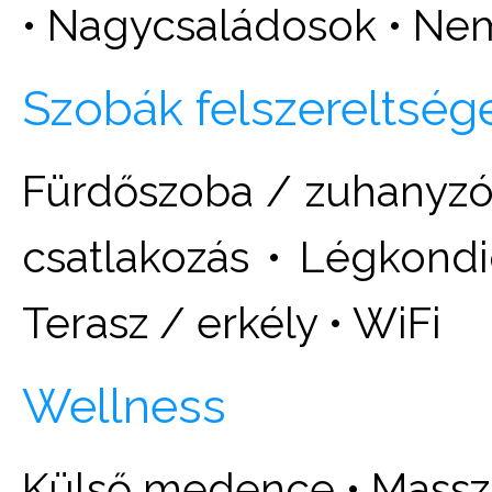
• Nagycsaládosok • N
Szobák felszereltség
Fürdőszoba / zuhanyzó •
csatlakozás • Légkondic
Terasz / erkély • WiFi
Wellness
Külső medence • Massz