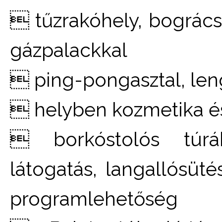
 tűzrakóhely, bogrács
gázpalackkal
 ping-pongasztal, len
 helyben kozmetika és
 borkóstolós túrák
látogatás, langallósü
programlehetőség