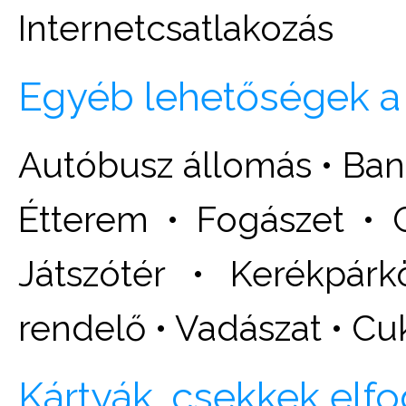
Internetcsatlakozás
Egyéb lehetőségek a
Autóbusz állomás • Ban
Étterem • Fogászet • 
Játszótér • Kerékpár
rendelő • Vadászat • Cu
Kártyák, csekkek elf