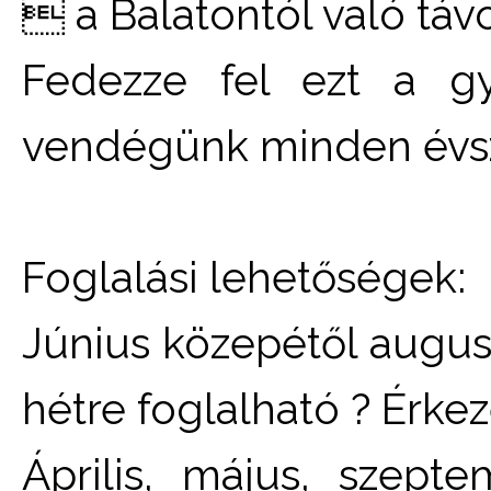
 a Balatontól való tá
Fedezze fel ezt a gy
vendégünk minden évs
Foglalási lehetőségek:
Június közepétől augusz
hétre foglalható ? Érkez
Április, május, szept