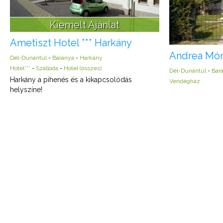
Kiemelt Ajánlat
Ametiszt Hotel *** Harkány
Andrea Món
Dél-Dunántúl
-
Baranya
-
Harkány
Hotel***
-
Szálloda
-
Hotel (összes)
Dél-Dunántúl
-
Bar
Harkány a pihenés és a kikapcsolódás
Vendégház
helyszíne!